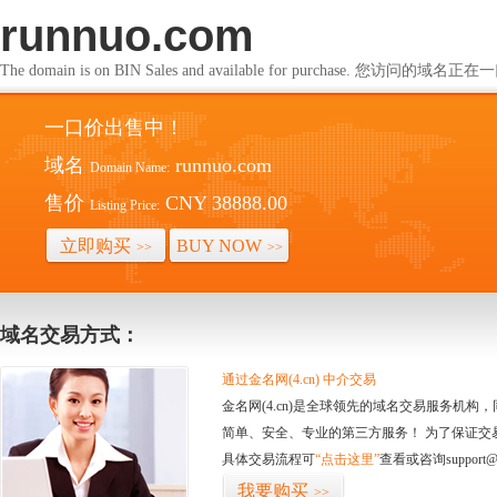
runnuo.com
The domain is on BIN Sales and available for purchase. 您访问的
一口价出售中！
域名
runnuo.com
Domain Name:
售价
CNY 38888.00
Listing Price:
立即购买
BUY NOW
>>
>>
域名交易方式：
通过金名网(4.cn) 中介交易
金名网(4.cn)是全球领先的域名交易服务机
简单、安全、专业的第三方服务！ 为了保证交
具体交易流程可
“点击这里”
查看或咨询support@
我要购买
>>