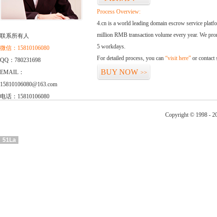
Process Overview:
4.cn is a world leading domain escrow service plat
million RMB transaction volume every year. We promi
联系所有人
5 workdays.
微信：15810106080
For detailed process, you can
“visit here”
or contact
QQ：780231698
BUY NOW
EMAIL：
>>
15810106080@163.com
电话：15810106080
Copyright © 1998 - 2
51La